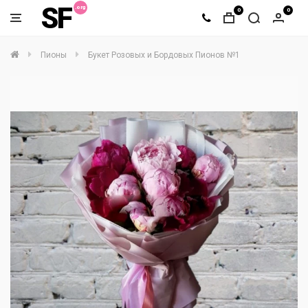
SF
0
0
Пионы
Букет Розовых и Бордовых Пионов №1