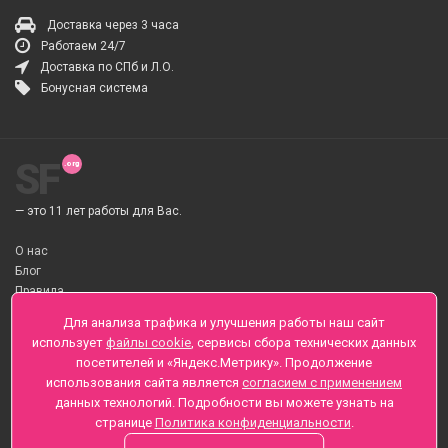
Доставка через 3 часа
Работаем 24/7
Доставка по СПб и Л.О.
Бонусная система
SF
— это 11 лет работы для Вас.
О нас
Блог
Правила
О Доставке цветов
Для анализа трафика и улучшения работы наш сайт
Оплата
использует
файлы cookie
, сервисы сбора технических данных
Телеграмм
посетителей и «Яндекс.Метрику». Продолжение
использования сайта является
согласием с применением
Санкт-Петербург ул. Заозерная д.6 , Лиговский пр., 65
данных технологий. Подробности вы можете узнать на
+7 (812) 425-01-16
странице
Политика конфиденциальности
.
Вопросы? Звоните круглосуточно, без выходных