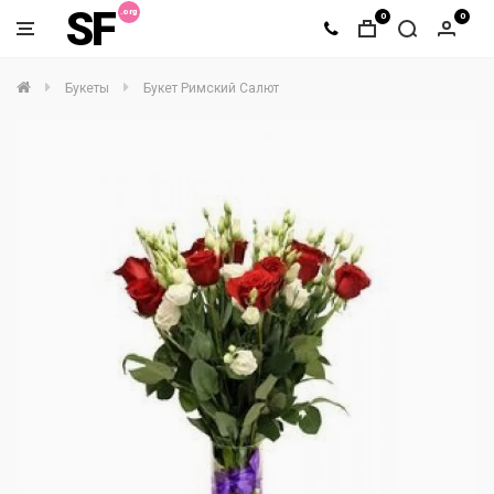
SF
0
0
Букеты
Букет Римский Салют