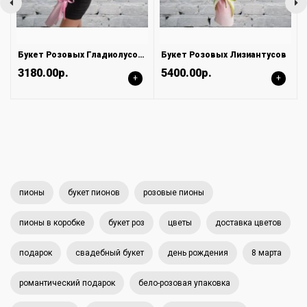
Букет Розовых Гладиолусов в Матовой упаковке
Букет Розовых Лизиантусов
3180.00р.
5400.00р.
+
+
пионы
букет пионов
розовые пионы
пионы в коробке
букет роз
цветы
доставка цветов
подарок
свадебный букет
день рождения
8 марта
романтический подарок
бело-розовая упаковка