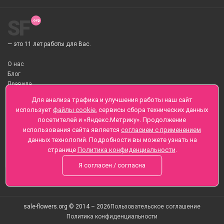
SF
— это 11 лет работы для Вас.
О нас
Блог
Правила
О Доставке цветов
Для анализа трафика и улучшения работы наш сайт
Оплата
использует
файлы cookie
, сервисы сбора технических данных
Телеграмм
посетителей и «Яндекс.Метрику». Продолжение
использования сайта является
согласием с применением
Санкт-Петербург ул. Заозерная д.6 , Лиговский пр., 65
данных технологий. Подробности вы можете узнать на
+7 (812) 425-01-16
странице
Политика конфиденциальности
.
Вопросы? Звоните круглосуточно, без выходных
Я согласен / согласна
sale-flowers.org © 2014 – 2026
Пользовательское соглашение
Политика конфиденциальности