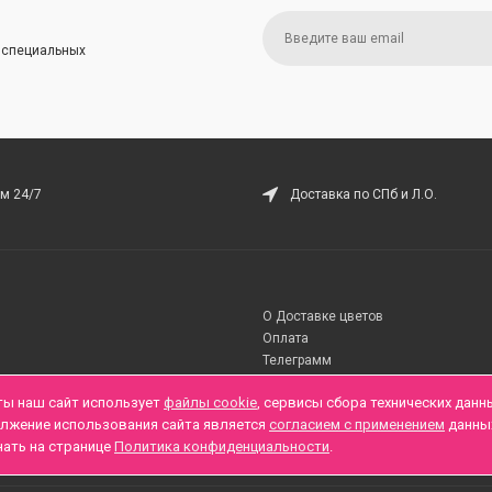
и специальных
м 24/7
Доставка по СПб и Л.О.
О Доставке цветов
Оплата
Телеграмм
ты наш сайт использует
файлы cookie
, сервисы сбора технических данн
олжение использования сайта является
согласием с применением
данны
нать на странице
Политика конфиденциальности
.