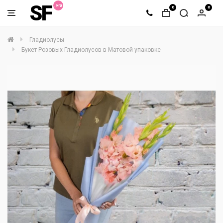
SF
0
0
Гладиолусы
Букет Розовых Гладиолусов в Матовой упаковке