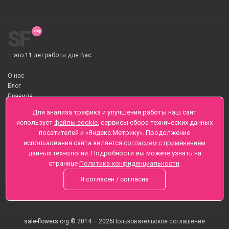
SF
— это 11 лет работы для Вас.
О нас
Блог
Правила
О Доставке цветов
Для анализа трафика и улучшения работы наш сайт
Оплата
использует
файлы cookie
, сервисы сбора технических данных
Телеграмм
посетителей и «Яндекс.Метрику». Продолжение
использования сайта является
согласием с применением
Санкт-Петербург ул. Заозерная д.6 , Лиговский пр., 65
данных технологий. Подробности вы можете узнать на
+7 (812) 425-01-16
странице
Политика конфиденциальности
.
Вопросы? Звоните круглосуточно, без выходных
Я согласен / согласна
sale-flowers.org © 2014 – 2026
Пользовательское соглашение