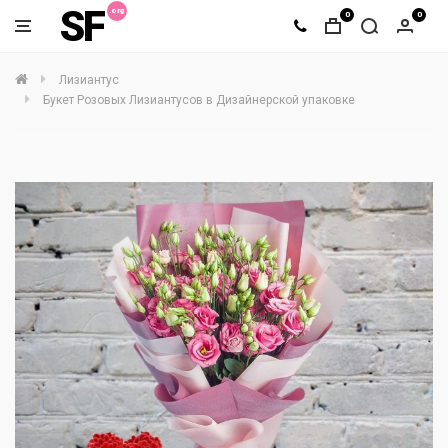
SF
0
0
Лизиантус
Букет Розовых Лизиантусов в Дизайнерской упаковке