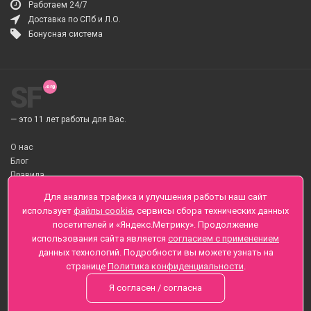
Работаем 24/7
Доставка по СПб и Л.О.
Бонусная система
SF
— это 11 лет работы для Вас.
О нас
Блог
Правила
О Доставке цветов
Для анализа трафика и улучшения работы наш сайт
Оплата
использует
файлы cookie
, сервисы сбора технических данных
Телеграмм
посетителей и «Яндекс.Метрику». Продолжение
использования сайта является
согласием с применением
Санкт-Петербург ул. Заозерная д.6 , Лиговский пр., 65
данных технологий. Подробности вы можете узнать на
+7 (812) 425-01-16
странице
Политика конфиденциальности
.
Вопросы? Звоните круглосуточно, без выходных
Я согласен / согласна