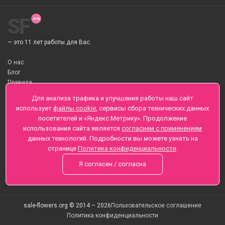
SF
— это 11 лет работы для Вас.
О нас
Блог
Правила
О Доставке цветов
Для анализа трафика и улучшения работы наш сайт
Оплата
использует
файлы cookie
, сервисы сбора технических данных
Телеграмм
посетителей и «Яндекс.Метрику». Продолжение
использования сайта является
согласием с применением
Санкт-Петербург ул. Заозерная д.6 , Лиговский пр., 65
данных технологий. Подробности вы можете узнать на
+7 (812) 425-01-16
странице
Политика конфиденциальности
.
Вопросы? Звоните круглосуточно, без выходных
Я согласен / согласна
sale-flowers.org © 2014 – 2026
Пользовательское соглашение
Политика конфиденциальности