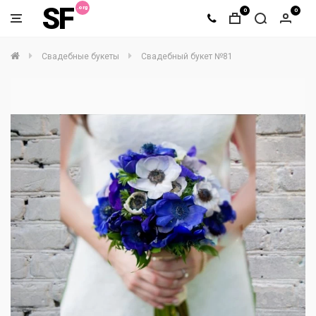
SF
0
0
Свадебные букеты
Свадебный букет №81