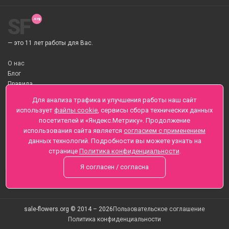
SF
— это 11 лет работы для Вас.
О нас
Блог
Правила
О Доставке цветов
Для анализа трафика и улучшения работы наш сайт
Оплата
использует
файлы cookie
, сервисы сбора технических данных
Телеграмм
посетителей и «Яндекс.Метрику». Продолжение
использования сайта является
согласием с применением
Санкт-Петербург ул. Заозерная д.6 , Лиговский пр., 65
данных технологий. Подробности вы можете узнать на
+7 (812) 425-01-16
странице
Политика конфиденциальности
.
Вопросы? Звоните круглосуточно, без выходных
Я согласен / согласна
sale-flowers.org © 2014 – 2026
Пользовательское соглашение
Политика конфиденциальности