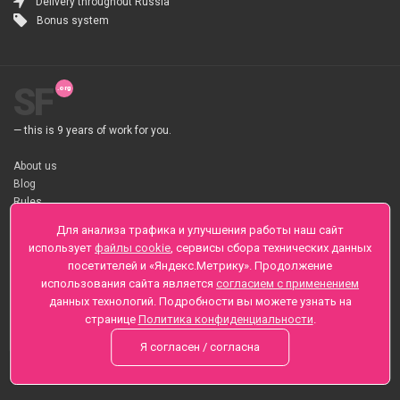
Delivery throughout Russia
Bonus system
SF
— this is 9 years of work for you.
About us
Blog
Rules
About flower Delivery
Для анализа трафика и улучшения работы наш сайт
Payment
использует
файлы cookie
, сервисы сбора технических данных
Telegramm
посетителей и «Яндекс.Метрику». Продолжение
использования сайта является
согласием с применением
Sankt-Peterburg, Zaozernaya 6
данных технологий. Подробности вы можете узнать на
+7 (812) 425-01-16
странице
Политика конфиденциальности
.
Questions? Call 24 hours
Я согласен / согласна