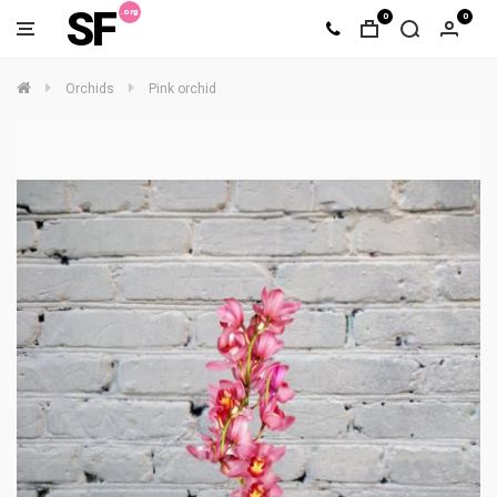
SF
0
0
Orchids
Pink orchid