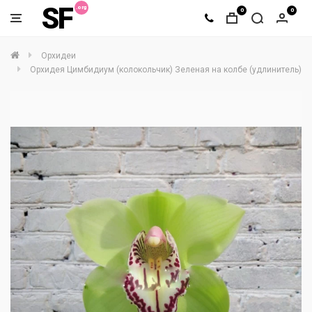
SF
0
0
Орхидеи
Орхидея Цимбидиум (колокольчик) Зеленая на колбе (удлинитель)