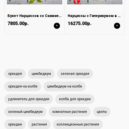
Букет Нарциссов со Скимией и Альстромериями
Нарциссы с Гиперикумом в Корзинке
7805.00р.
16275.00р.
+
+
орхидея
цимбидиум
зеленая орхидея
орхидея на колбе
цимбидиум на колбе
удлинитель для орхидеи
колба для орхидеи
зеленый цимбидиум
комнатные растения
цветы
орхидеи
растения
коллекционные растения