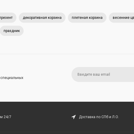
презент
декоративная корзина
плетеная корзина
весенние ц
праздник
и специальных
м 24/7
Доставка по СПб и Л.О.