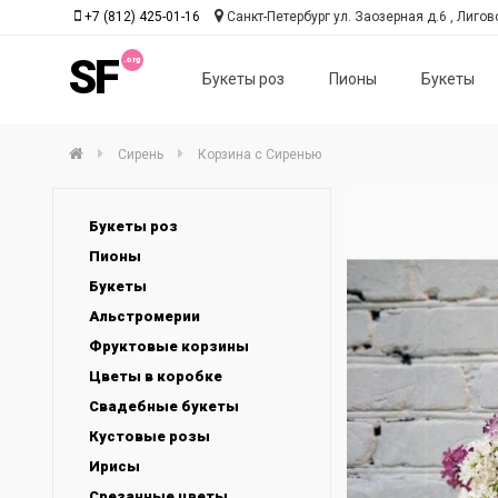
+7 (812) 425-01-16
Санкт-Петербург ул. Заозерная д.6 , Лиговс
SF
Букеты роз
Пионы
Букеты
Сирень
Корзина с Сиренью
Букеты роз
Пионы
Букеты
Альстромерии
Фруктовые корзины
Цветы в коробке
Свадебные букеты
Кустовые розы
Ирисы
Срезанные цветы