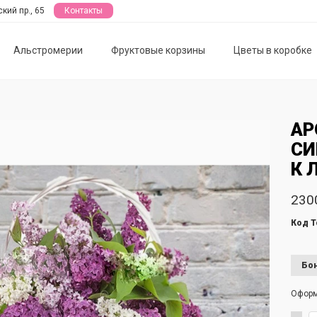
кий пр., 65
Контакты
Альстромерии
Фруктовые корзины
Цветы в коробке
АР
СИ
К 
230
Код Т
Бон
Офор