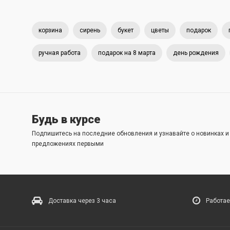
корзина
сирень
букет
цветы
подарок
ручная работа
подарок на 8 марта
день рождения
Будь в курсе
Подпишитесь на последние обновления и узнавайте о новинках 
предложениях первыми
Доставка через 3 часа
Работае