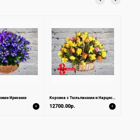
ними Ирисами
Корзина с Тюльпанами и Нарциссами
12700.00р.
+
+