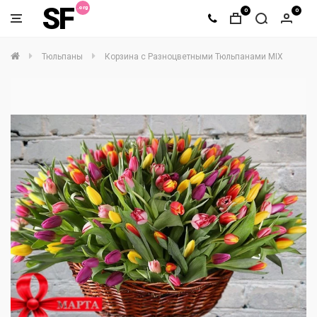
SF
0
0
Тюльпаны
Корзина с Разноцветными Тюльпанами MIX