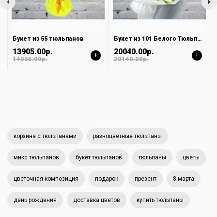
Букет из 55 тюльпанов
Букет из 101 Белого Тюльпана в Белой упаковке
13905.00р.
20040.00р.
+
+
14005.00р.
20140.00р.
корзина с тюльпанами
разноцветные тюльпаны
микс тюльпанов
букет тюльпанов
тюльпаны
цветы
цветочная композиция
подарок
презент
8 марта
день рождения
доставка цветов
купить тюльпаны