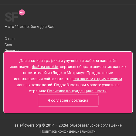
SF
— это 11 лет работы для Вас.
О нас
Блог
Правила
О Доставке цветов
Для анализа трафика и улучшения работы наш сайт
Оплата
использует
файлы cookie
, сервисы сбора технических данных
Телеграмм
посетителей и «Яндекс.Метрику». Продолжение
использования сайта является
согласием с применением
Санкт-Петербург ул. Заозерная д.6 , Лиговский пр., 65
данных технологий. Подробности вы можете узнать на
+7 (812) 425-01-16
странице
Политика конфиденциальности
.
Вопросы? Звоните круглосуточно, без выходных
Я согласен / согласна
sale-flowers.org © 2014 – 2026
Пользовательское соглашение
Политика конфиденциальности