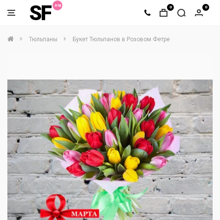
SF
0
0
Тюльпаны
Букет Тюльпанов в Розовом Фетре