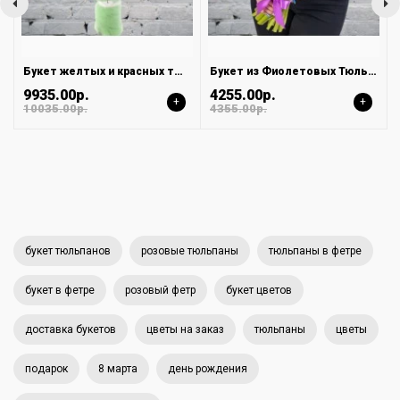
Букет желтых и красных тюльпанов с лентой
Букет из Фиолетовых Тюльпанов в Атласной ленте
9935.00р.
4255.00р.
+
+
10035.00р.
4355.00р.
букет тюльпанов
розовые тюльпаны
тюльпаны в фетре
букет в фетре
розовый фетр
букет цветов
доставка букетов
цветы на заказ
тюльпаны
цветы
подарок
8 марта
день рождения