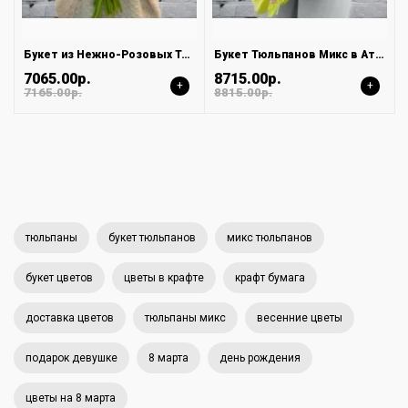
Букет из Нежно-Розовых Тюльпанов в Атласной Ленте
Букет Тюльпанов Микс в Атласной ленте
7065.00р.
8715.00р.
+
+
7165.00р.
8815.00р.
тюльпаны
букет тюльпанов
микс тюльпанов
букет цветов
цветы в крафте
крафт бумага
доставка цветов
тюльпаны микс
весенние цветы
подарок девушке
8 марта
день рождения
цветы на 8 марта