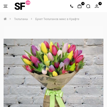
SF
0
0
Тюльпаны
Букет Тюльпанов микс в Крафте