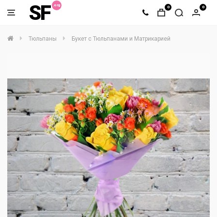
SF
0
0
Тюльпаны
Букет с Тюльпанами и Матрикарией