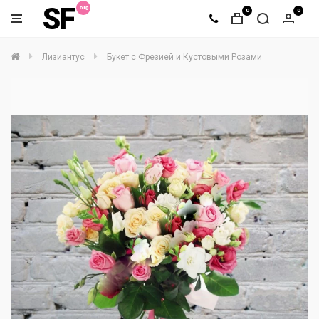
SF
0
0
Лизиантус
Букет с Фрезией и Кустовыми Розами