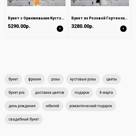
Букет с Оранжевыми Кустовыми Розами
Букет из Розовой Гортензии с Эвкалиптом
5290.00р.
3280.00р.
+
+
букет
фрезия
розы
кустовые розы
цветы
букет роз
доставка цветов
подарок
8 марта
день рождения
юбилей
романтический подарок
свадебный букет