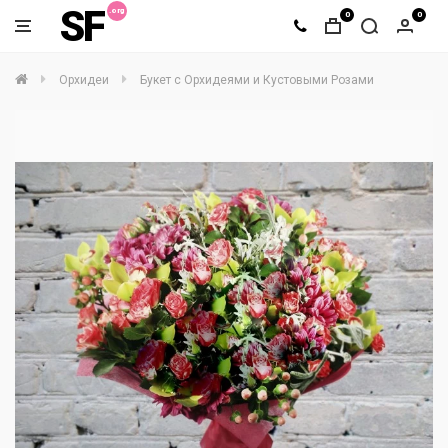
SF
0
0
Орхидеи
Букет с Орхидеями и Кустовыми Розами