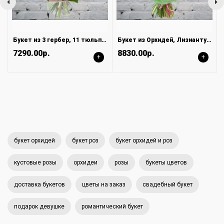
Букет из 3 гербер, 11 тюльпанов и 3 орхидей
Букет из Орхидей, Лизиантусов и Ирисов
7290.00р.
8830.00р.
+
+
букет орхидей
букет роз
букет орхидей и роз
кустовые розы
орхидеи
розы
букеты цветов
доставка букетов
цветы на заказ
свадебный букет
подарок девушке
романтический букет