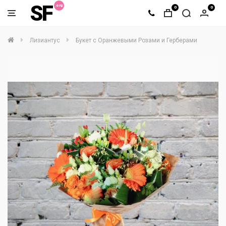
SF
0
0
Лизиантус
Букет с Оранжевыми Розами и Герберами