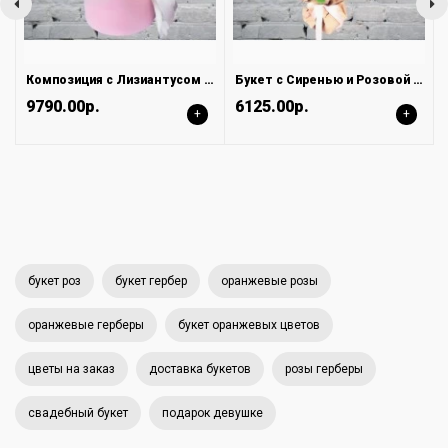
Композиция с Лизиантусом и Фрезией в Коробке
Букет с Сиренью и Розовой Розой
9790.00р.
6125.00р.
+
+
букет роз
букет гербер
оранжевые розы
оранжевые герберы
букет оранжевых цветов
цветы на заказ
доставка букетов
розы герберы
свадебный букет
подарок девушке