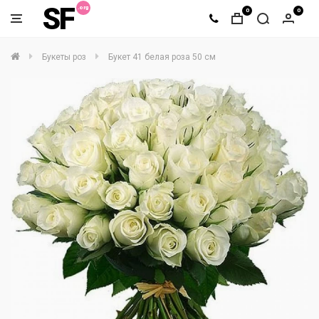
SF
0
0
Букеты роз
Букет 41 белая роза 50 см