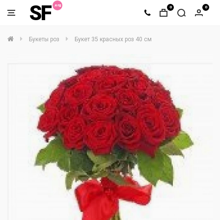
SF
0
0
Букеты роз
Букет 35 красных роз 40 см