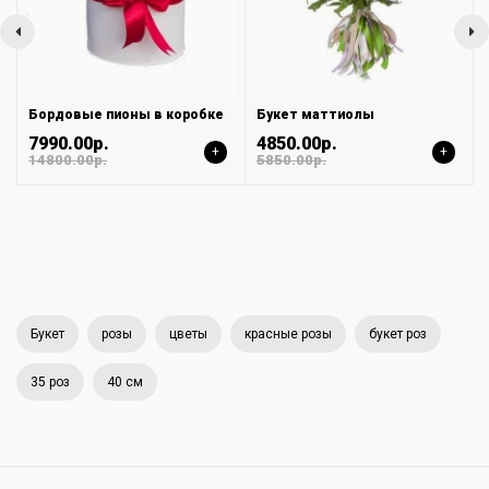
Бордовые пионы в коробке
Букет маттиолы
7990.00р.
4850.00р.
+
+
14800.00р.
5850.00р.
Букет
розы
цветы
красные розы
букет роз
35 роз
40 см