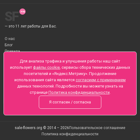
SF
— это 11 лет работы для Вас.
О нас
Блог
Правила
О Доставке цветов
Для анализа трафика и улучшения работы наш сайт
Оплата
использует
файлы cookie
, сервисы сбора технических данных
Телеграмм
посетителей и «Яндекс.Метрику». Продолжение
использования сайта является
согласием с применением
Санкт-Петербург ул. Заозерная д.6 , Лиговский пр., 65
данных технологий. Подробности вы можете узнать на
+7 (812) 425-01-16
странице
Политика конфиденциальности
.
Вопросы? Звоните круглосуточно, без выходных
Я согласен / согласна
sale-flowers.org © 2014 – 2026
Пользовательское соглашение
Политика конфиденциальности