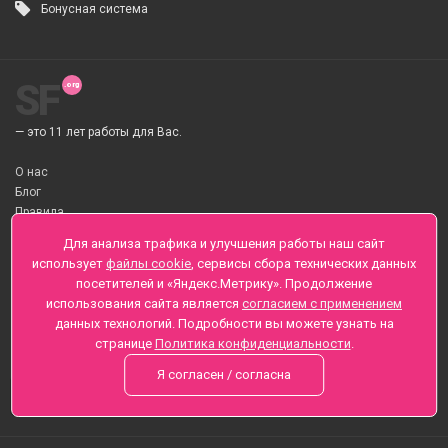
Бонусная система
SF
— это 11 лет работы для Вас.
О нас
Блог
Правила
О Доставке цветов
Для анализа трафика и улучшения работы наш сайт
Оплата
использует
файлы cookie
, сервисы сбора технических данных
Телеграмм
посетителей и «Яндекс.Метрику». Продолжение
использования сайта является
согласием с применением
Санкт-Петербург ул. Заозерная д.6 , Лиговский пр., 65
данных технологий. Подробности вы можете узнать на
+7 (812) 425-01-16
странице
Политика конфиденциальности
.
Вопросы? Звоните круглосуточно, без выходных
Я согласен / согласна