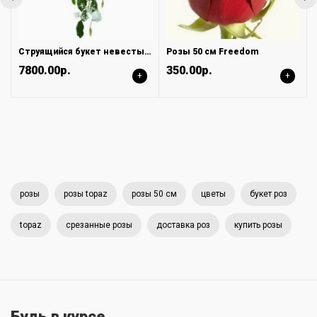
Струящийся букет невесты из белых роз и эустомы
Розы 50 см Freedom
7800.00р.
350.00р.
+
+
розы
розы topaz
розы 50 см
цветы
букет роз
topaz
срезанные розы
доставка роз
купить розы
Будь в курсе