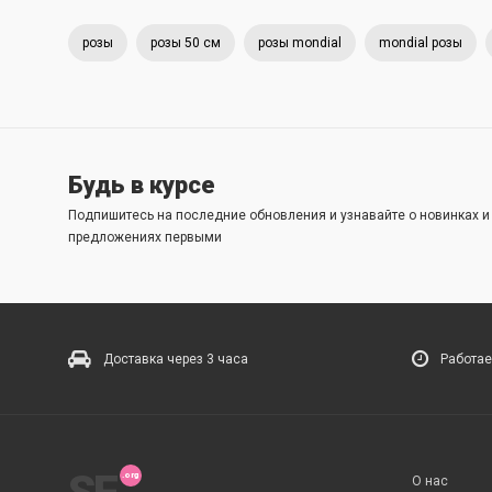
розы
розы 50 см
розы mondial
mondial розы
Будь в курсе
Подпишитесь на последние обновления и узнавайте о новинках 
предложениях первыми
Доставка через 3 часа
Работае
О нас