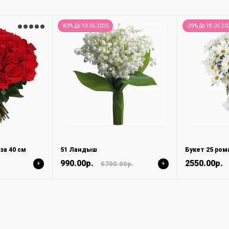
-83% До 10.06.2025
-39% До 18.06.20
за 40 см
51 Ландыш
Букет 25 ро
990.00р.
2550.00р.
+
5700.00р.
+