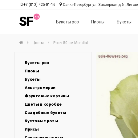
+7 (812) 425-01-16
Санкт-Петербург ул. Заозерная д.6 , Лиговс
SF
Букеты роз
Пионы
Букеты
Цветы
Розы 50 см Mondial
Букеты роз
Пионы
Букеты
Альстромерии
Фруктовые корзины
Цветы в коробке
Свадебные букеты
Кустовые розы
Ирисы
Срезанные цветы