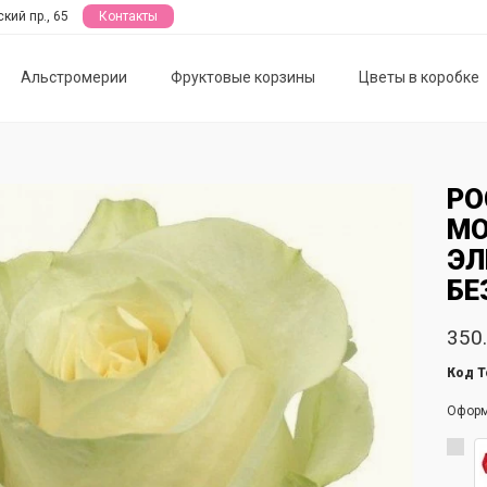
кий пр., 65
Контакты
Альстромерии
Фруктовые корзины
Цветы в коробке
РО
MO
ЭЛ
БЕ
350.
Код Т
Офор