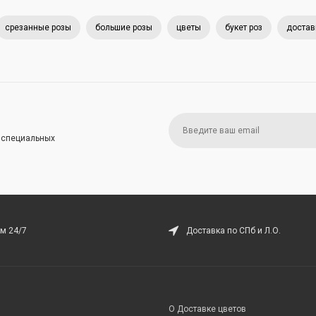
срезанные розы
большие розы
цветы
букет роз
достав
и специальных
м 24/7
Доставка по СПб и Л.О.
О Доставке цветов