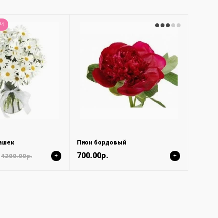
24
машек
Пион бордовый
700.00р.
4200.00р.
+
+