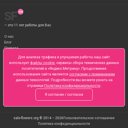
SF
— это 11 лет работы для Вас.
О нас
Блог
Правила
О Доставке цветов
Для анализа трафика и улучшения работы наш сайт
Оплата
использует
файлы cookie
, сервисы сбора технических данных
Телеграмм
посетителей и «Яндекс.Метрику». Продолжение
использования сайта является
согласием с применением
Санкт-Петербург ул. Заозерная д.6 , Лиговский пр., 65
данных технологий. Подробности вы можете узнать на
+7 (812) 425-01-16
странице
Политика конфиденциальности
.
Вопросы? Звоните круглосуточно, без выходных
Я согласен / согласна
sale-flowers.org © 2014 – 2026
Пользовательское соглашение
Политика конфиденциальности