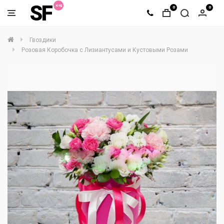
SF
0
0
Гвоздики
Розовая Коробочка с Лизиантусами и Кустовыми Розами