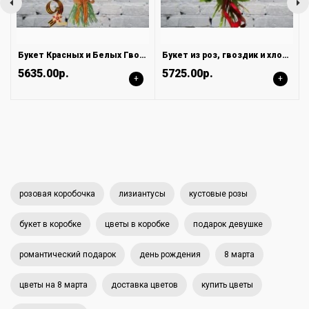
Букет Красных и Белых Гвоздик в Ленте
Букет из роз, гвоздик и хлопка
5635.00р.
5725.00р.
+
+
розовая коробочка
лизиантусы
кустовые розы
букет в коробке
цветы в коробке
подарок девушке
романтический подарок
день рождения
8 марта
цветы на 8 марта
доставка цветов
купить цветы