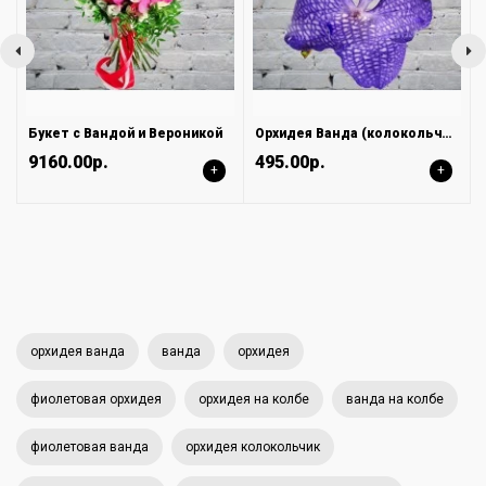
Букет с Вандой и Вероникой
Орхидея Ванда (колокольчик) СИНЯЯ на колбе (удлинитель)
9160.00р.
495.00р.
+
+
орхидея ванда
ванда
орхидея
фиолетовая орхидея
орхидея на колбе
ванда на колбе
фиолетовая ванда
орхидея колокольчик