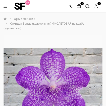
SF
0
0
Орхидея Ванда
Орхидея Ванда (колокольчик) ФИОЛЕТОВАЯ на колбе
(удлинитель)