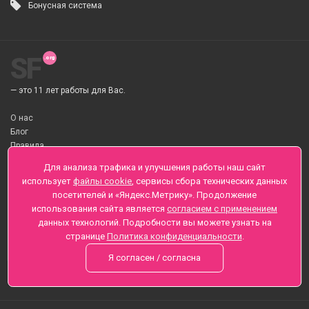
Бонусная система
SF
— это 11 лет работы для Вас.
О нас
Блог
Правила
О Доставке цветов
Для анализа трафика и улучшения работы наш сайт
Оплата
использует
файлы cookie
, сервисы сбора технических данных
Телеграмм
посетителей и «Яндекс.Метрику». Продолжение
использования сайта является
согласием с применением
Санкт-Петербург ул. Заозерная д.6 , Лиговский пр., 65
данных технологий. Подробности вы можете узнать на
+7 (812) 425-01-16
странице
Политика конфиденциальности
.
Вопросы? Звоните круглосуточно, без выходных
Я согласен / согласна