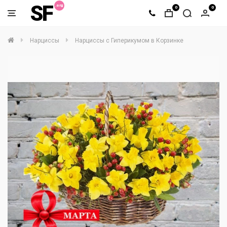
SF
0
0
Нарциссы
Нарциссы с Гиперикумом в Корзинке