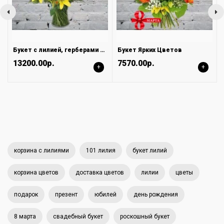
Букет с лилией, герберами и розами
Букет Ярких Цветов
13200.00р.
7570.00р.
+
+
корзина с лилиями
101 лилия
букет лилий
корзина цветов
доставка цветов
лилии
цветы
подарок
презент
юбилей
день рождения
8 марта
свадебный букет
роскошный букет