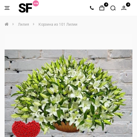
SF
0
0
Лилия
Корзина из 101 Лилии