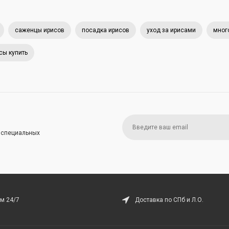
саженцы ирисов
посадка ирисов
уход за ирисами
мног
сы купить
и специальных
м 24/7
Доставка по СПб и Л.О.