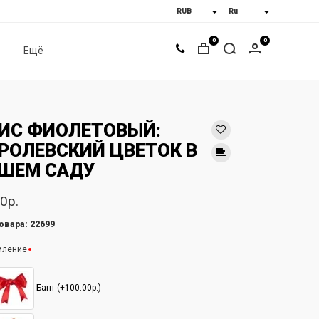
0
0
Ещё
ИС ФИОЛЕТОВЫЙ:
РОЛЕВСКИЙ ЦВЕТОК В
ШЕМ САДУ
0р.
овара: 22699
мление
Бант (+100.00р.)