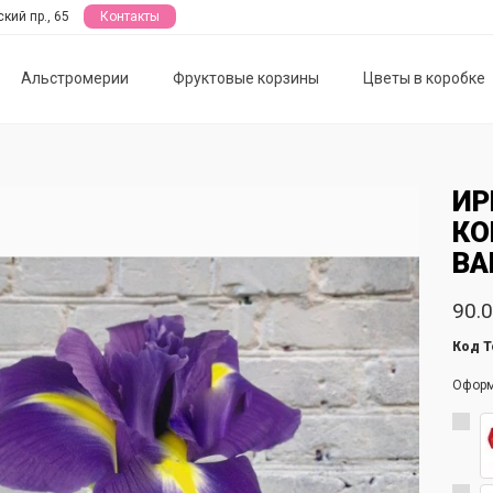
кий пр., 65
Контакты
Альстромерии
Фруктовые корзины
Цветы в коробке
ИР
КО
ВА
90.0
Код Т
Офор