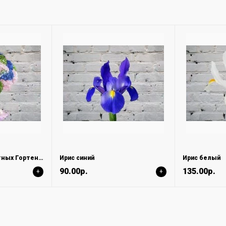
Букет из Разноцветных Гортензий
Ирис синий
Ирис белый
90.00р.
135.00р.
+
+