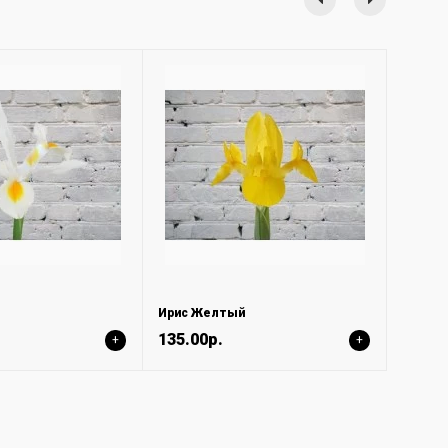
Ирис Желтый
135.00р.
+
+