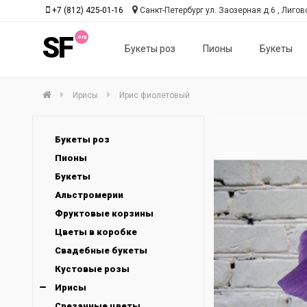
+7 (812) 425-01-16
Санкт-Петербург ул. Заозерная д.6 , Лиговс
SF
Букеты роз
Пионы
Букеты
Ирисы
Ирис фиолетовый
Букеты роз
Пионы
Букеты
Альстромерии
Фруктовые корзины
Цветы в коробке
Свадебные букеты
Кустовые розы
Ирисы
Срезанные цветы