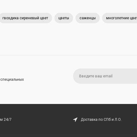
гвоздика сиреневый цвет
цветы
саженцы
многолетние цве
и специальных
м 24/7
Доставка по СПб и Л.О.