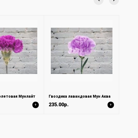
олетовая Мунлайт
Гвоздика лавандовая Мун Аква
235.00р.
+
+