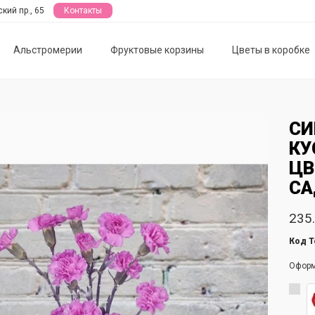
кий пр., 65
Контакты
Альстромерии
Фруктовые корзины
Цветы в коробке
СИ
КУ
ЦВ
СА
235.
Код Т
Офор