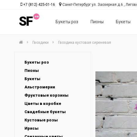
+7 (812) 425-01-16
Санкт-Петербург ул. Заозерная д.6 , Лиговс
SF
Букеты роз
Пионы
Букеты
Гвоздики
Гвоздика кустовая сиреневая
Букеты роз
Пионы
Букеты
Альстромерии
Фруктовые корзины
Цветы в коробке
Свадебные букеты
Кустовые розы
Ирисы
Срезанные цветы