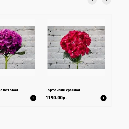
иолетовая
Гортензия красная
1190.00р.
+
+