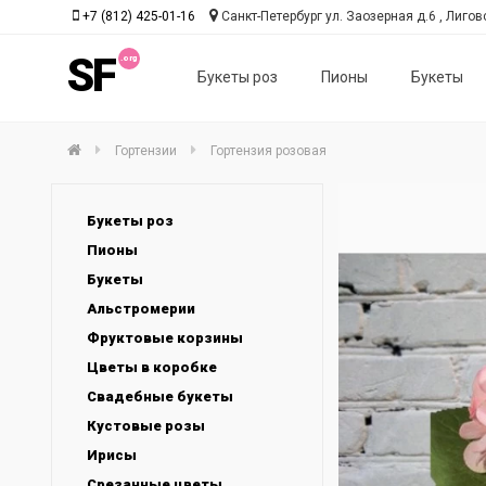
+7 (812) 425-01-16
Санкт-Петербург ул. Заозерная д.6 , Лиговс
SF
Букеты роз
Пионы
Букеты
Гортензии
Гортензия розовая
Букеты роз
Пионы
Букеты
Альстромерии
Фруктовые корзины
Цветы в коробке
Свадебные букеты
Кустовые розы
Ирисы
Срезанные цветы