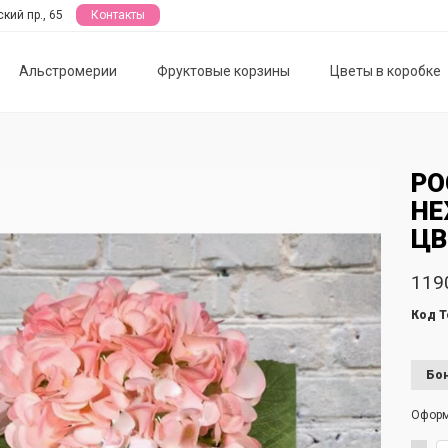
кий пр., 65
Контакты
Альстромерии
Фруктовые корзины
Цветы в коробке
РО
НЕ
ЦВ
119
Код Т
Бон
Офор