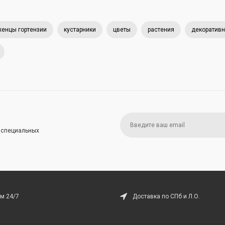
енцы гортензии
кустарники
цветы
растения
декоративн
и специальных
м 24/7
Доставка по СПб и Л.О.