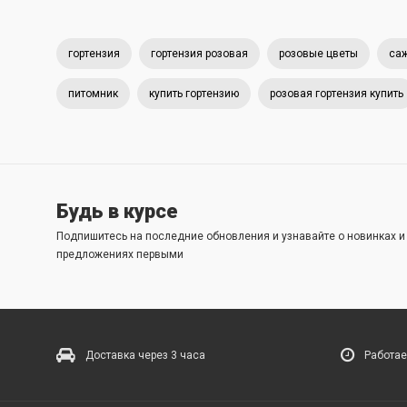
гортензия
гортензия розовая
розовые цветы
саж
питомник
купить гортензию
розовая гортензия купить
Будь в курсе
Подпишитесь на последние обновления и узнавайте о новинках 
предложениях первыми
Доставка через 3 часа
Работае