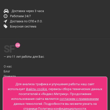
Доставка через 3 часа
Работаем 24/7
Доставка по СПб и Л.О.
Бонусная система
SF
— это 11 лет работы для Вас.
О нас
Блог
Правила
О Доставке цветов
Для анализа трафика и улучшения работы наш сайт
Оплата
использует
файлы cookie
, сервисы сбора технических данных
Телеграмм
посетителей и «Яндекс.Метрику». Продолжение
использования сайта является
согласием с применением
Санкт-Петербург ул. Заозерная д.6 , Лиговский пр., 65
данных технологий. Подробности вы можете узнать на
+7 (812) 425-01-16
странице
Политика конфиденциальности
.