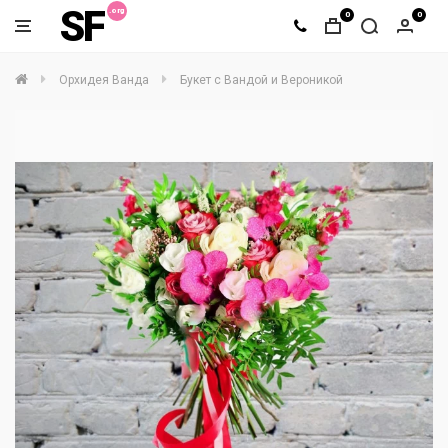
SF
0
0
Орхидея Ванда
Букет с Вандой и Вероникой