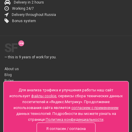
Delivery in 2 hours
Working 24/7
Delivery throughout Russia
Bonus system
SF
— this is 9 years of work for you.
About us
Blog
Rules
About flower Delivery
Для анализа трафика и улучшения работы наш сайт
Payment
использует
файлы cookie
, сервисы сбора технических данных
Telegramm
посетителей и «Яндекс.Метрику». Продолжение
использования сайта является
согласием с применением
Sankt-Peterburg, Zaozernaya 6
данных технологий. Подробности вы можете узнать на
+7 (812) 425-01-16
странице
Политика конфиденциальности
.
Questions? Call 24 hours
Я согласен / согласна