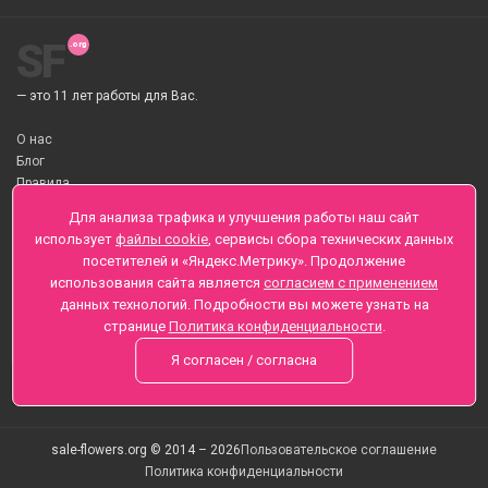
SF
— это 11 лет работы для Вас.
О нас
Блог
Правила
О Доставке цветов
Для анализа трафика и улучшения работы наш сайт
Оплата
использует
файлы cookie
, сервисы сбора технических данных
Телеграмм
посетителей и «Яндекс.Метрику». Продолжение
использования сайта является
согласием с применением
Санкт-Петербург ул. Заозерная д.6 , Лиговский пр., 65
данных технологий. Подробности вы можете узнать на
+7 (812) 425-01-16
странице
Политика конфиденциальности
.
Вопросы? Звоните круглосуточно, без выходных
Я согласен / согласна
sale-flowers.org © 2014 – 2026
Пользовательское соглашение
Политика конфиденциальности