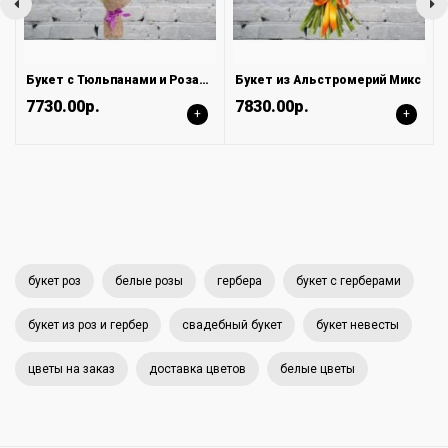
Букет с Тюльпанами и Розами Дип Перпл
Букет из Альстромерий Микс
7730.00р.
7830.00р.
+
+
букет роз
белые розы
гербера
букет с герберами
букет из роз и гербер
свадебный букет
букет невесты
цветы на заказ
доставка цветов
белые цветы