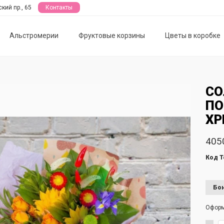
кий пр., 65
Контакты
Альстромерии
Фруктовые корзины
Цветы в коробке
СО
ПО
ХР
405
Код Т
Бон
Офор