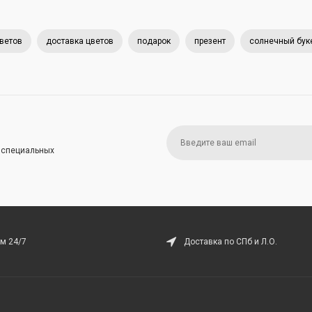
цветов
доставка цветов
подарок
презент
солнечный бук
и специальных
м 24/7
Доставка по СПб и Л.О.