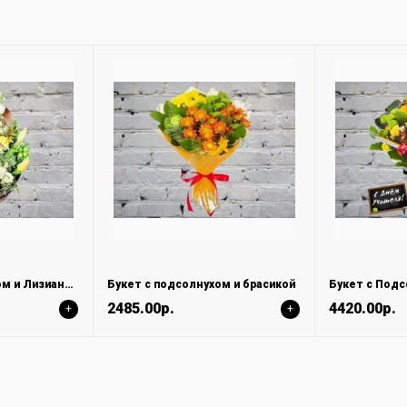
Букет с Подсолнухом и Лизиантусами
Букет с подсолнухом и брасикой
2485.00р.
4420.00р.
+
+