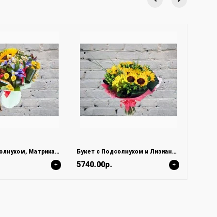
Букет с Подсолнухом, Матрикарией и Ирисами
Букет с Подсолнухом и Лизиантусами
5740.00р.
+
+