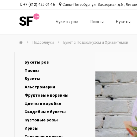
+7 (812) 425-01-16
Санкт-Петербург ул. Заозерная д.6 , Лиговс
SF
Букеты роз
Пионы
Букеты
Подсолнухи
Букет с Подсолнухом и Хризантемой
Букеты роз
Пионы
Букеты
Альстромерии
Фруктовые корзины
Цветы в коробке
Свадебные букеты
Кустовые розы
Ирисы
Срезанные цветы