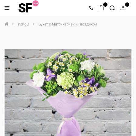
SF
0
0
Ирисы
Букет с Матрикарией и Гвоздикой