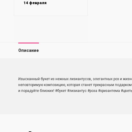
14 февраля
Описание
Изысканный букет из нежных лизиантусов, элегантных роз и жизн
неповторимую композицию, которая станет прекрасным подарком 
и порадуйте близких! #букет #лизиантус #роза #хризантема #цве