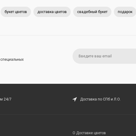
букет цветов
доставка цветов
свадебный букет
подарок
и специальных
м 24/7
Доставка по СПб и Л.О.
О Доставке цветов