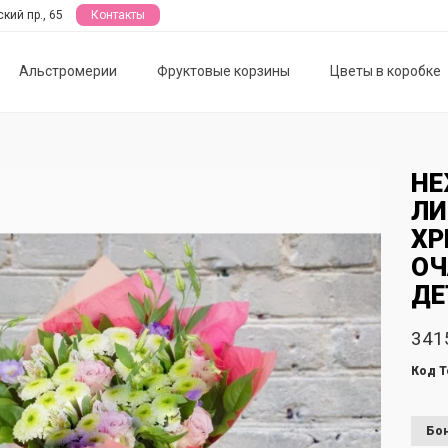
кий пр., 65
Контакты
Альстромерии
Фруктовые корзины
Цветы в коробке
НЕ
ЛИ
ХР
ОЧ
ДЕ
341
Код Т
Бон