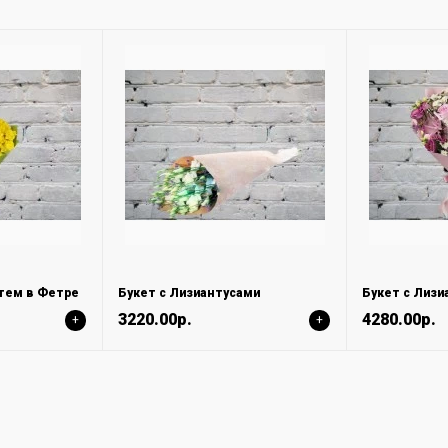
нтем в Фетре
Букет с Лизиантусами
3220.00р.
4280.00р.
+
+