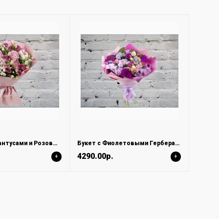
Букет с Лизиантусами и Розовыми Розами в Матовой Упаковке
Букет с Фиолетовыми Герберами
4290.00р.
+
+