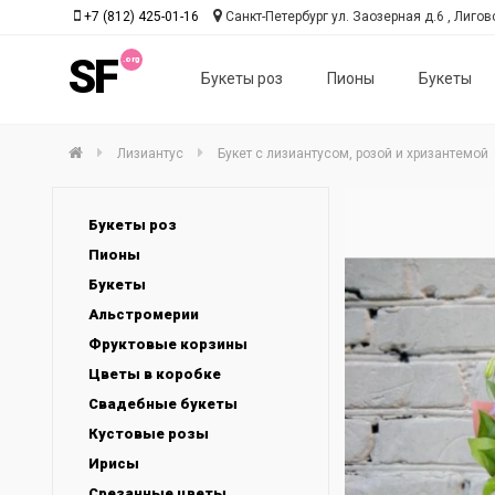
+7 (812) 425-01-16
Санкт-Петербург ул. Заозерная д.6 , Лиговс
SF
Букеты роз
Пионы
Букеты
Лизиантус
Букет с лизиантусом, розой и хризантемой
Букеты роз
Пионы
Букеты
Альстромерии
Фруктовые корзины
Цветы в коробке
Свадебные букеты
Кустовые розы
Ирисы
Срезанные цветы