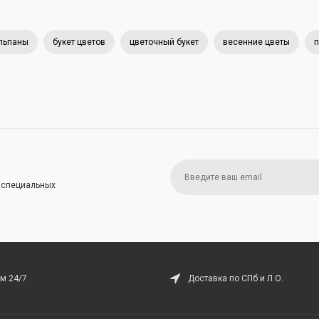
льпаны
букет цветов
цветочный букет
весенние цветы
п
и специальных
м 24/7
Доставка по СПб и Л.О.