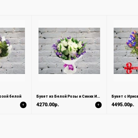
розой белой
Букет из Белой Розы и Синих Ирисов
4270.00р.
4495.00р.
+
+