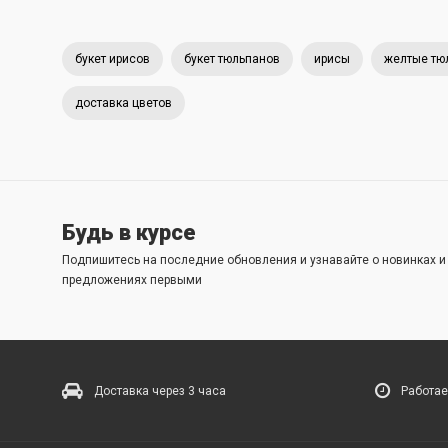
букет ирисов
букет тюльпанов
ирисы
желтые тю
доставка цветов
Будь в курсе
Подпишитесь на последние обновления и узнавайте о новинках 
предложениях первыми
Доставка через 3 часа
Работае