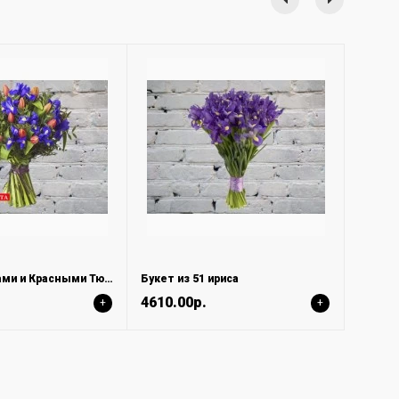
Букет с Ирисами и Красными Тюльпанами
Букет из 51 ириса
4610.00р.
+
+