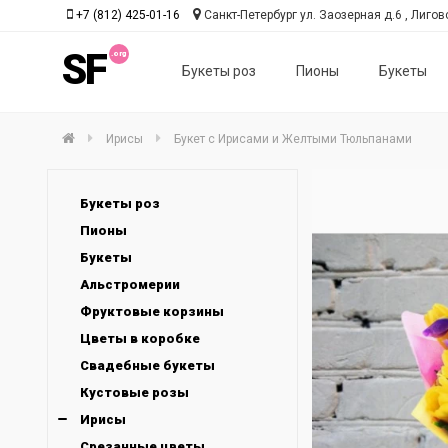
+7 (812) 425-01-16
Санкт-Петербург ул. Заозерная д.6 , Лиговс
SF
Букеты роз
Пионы
Букеты
Ирисы
Букет с Ирисами и Желтыми Тюльпанами
Букеты роз
Пионы
Букеты
Альстромерии
Фруктовые корзины
Цветы в коробке
Свадебные букеты
Кустовые розы
Ирисы
Срезанные цветы