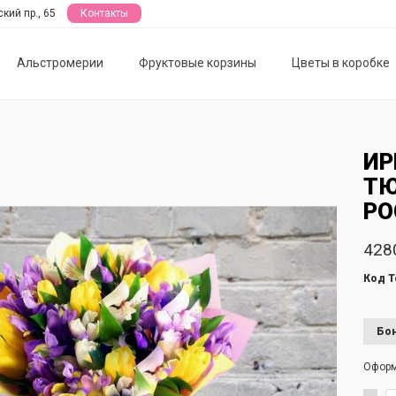
кий пр., 65
Контакты
Альстромерии
Фруктовые корзины
Цветы в коробке
ИР
ТЮ
РО
428
Код Т
Бон
Офор