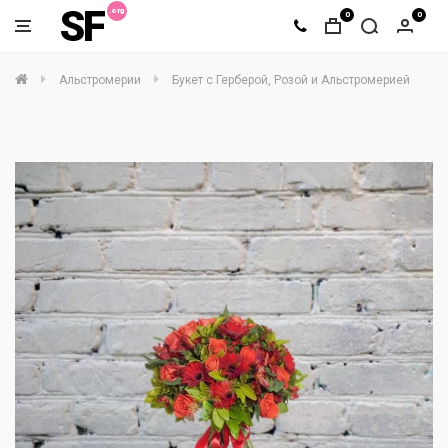
SF
0
0
Альстромерии
Букет с Герберой, Розой и Альстромерией