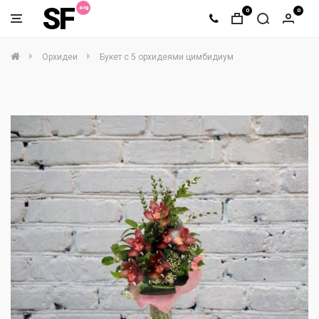
SF
0
0
Орхидеи
Букет с 5 орхидеями цимбидиум