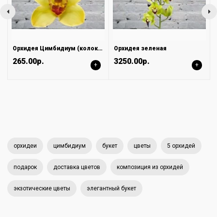
Орхидея Цимбидиум (колокольчик) Желтая на колбе (удлинитель)
Орхидея зеленая
265.00р.
3250.00р.
+
+
орхидеи
цимбидиум
букет
цветы
5 орхидей
подарок
доставка цветов
композиция из орхидей
экзотические цветы
элегантный букет