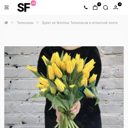
SF
0
0
Тюльпаны
Букет из Желтых Тюльпанов в атласной ленте