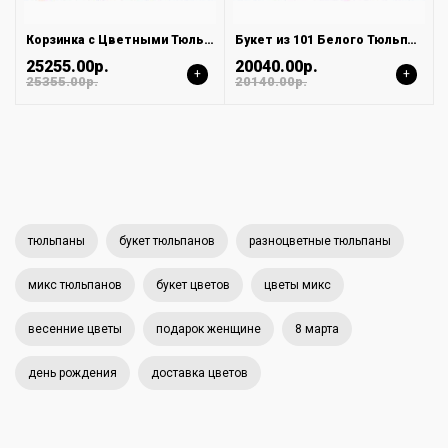
Корзинка с Цветными Тюльпанами МИКС MIX
Букет из 101 Белого Тюльпана в Бирюзовой Упаковке
25255.00р.
20040.00р.
+
+
25355.00р.
20140.00р.
тюльпаны
букет тюльпанов
разноцветные тюльпаны
микс тюльпанов
букет цветов
цветы микс
весенние цветы
подарок женщине
8 марта
день рождения
доставка цветов