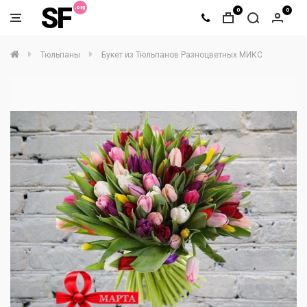
SF
0
0
Тюльпаны
Букет из Тюльпанов Разноцветных МИКС