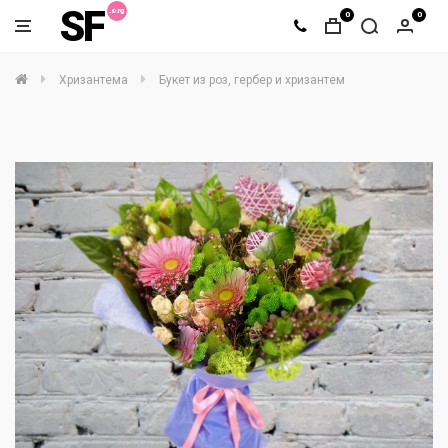
SF
0
0
Хризантема
Букет из роз, гербер и хризантем