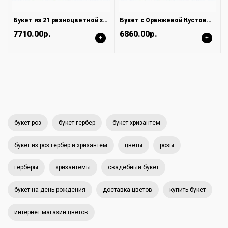
Букет из 21 разноцветной хризантемы
Букет с Оранжевой Кустовой Розой и Хризантемой
7710.00р.
6860.00р.
+
+
букет роз
букет гербер
букет хризантем
букет из роз гербер и хризантем
цветы
розы
герберы
хризантемы
свадебный букет
букет на день рождения
доставка цветов
купить букет
интернет магазин цветов