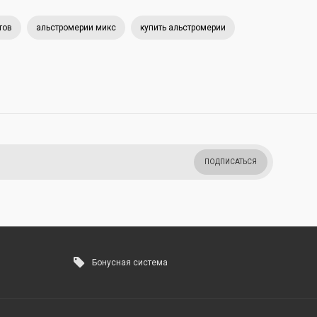
тов
альстромерии микс
купить альстромерии
ПОДПИСАТЬСЯ
Бонусная система