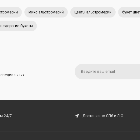
стромерии
микс альстромерий
цветы альстромерии
букет цве
недорогие букеты
и специальных
м 24/7
Доставка по СПб и Л.О.