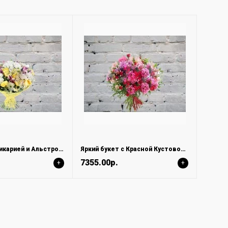
Букет с Матрикарией и Альстромерией
Яркий букет с Красной Кустовой розой и Лизиантусами (Эустомой)
7355.00р.
+
+