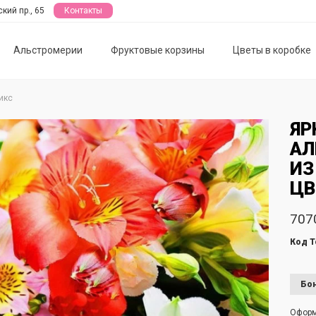
кий пр., 65
Контакты
Альстромерии
Фруктовые корзины
Цветы в коробке
икс
ЯР
АЛ
ИЗ
ЦВ
707
Код Т
Бон
Офор