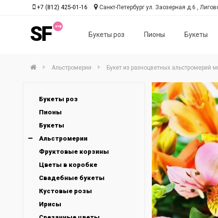
+7 (812) 425-01-16
Санкт-Петербург ул. Заозерная д.6 , Лиговс
SF
Букеты роз
Пионы
Букеты
Альстромерии
Букет из разноцветных альстромерий м
Букеты роз
Пионы
Букеты
Альстромерии
Фруктовые корзины
Цветы в коробке
Свадебные букеты
Кустовые розы
Ирисы
Срезанные цветы