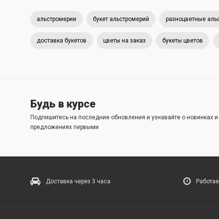
альстромерии
букет альстромерий
разноцветные аль
доставка букетов
цветы на заказ
букеты цветов
Будь в курсе
Подпишитесь на последние обновления и узнавайте о новинках 
предложениях первыми
Доставка через 3 часа
Работае