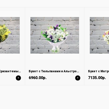
Букет из Кустовой Хризантемы и Альстромерии
Букет с Тюльпанами и Альстромерией
6960.00р.
7135.00р.
+
+