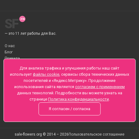
SF
— это 11 лет работы для Вас.
О нас
Блог
Правила
О Доставке цветов
Для анализа трафика и улучшения работы наш сайт
Оплата
использует
файлы cookie
, сервисы сбора технических данных
Телеграмм
посетителей и «Яндекс.Метрику». Продолжение
использования сайта является
согласием с применением
Санкт-Петербург ул. Заозерная д.6 , Лиговский пр., 65
данных технологий. Подробности вы можете узнать на
+7 (812) 425-01-16
странице
Политика конфиденциальности
.
Вопросы? Звоните круглосуточно, без выходных
Я согласен / согласна
sale-flowers.org © 2014 – 2026
Пользовательское соглашение