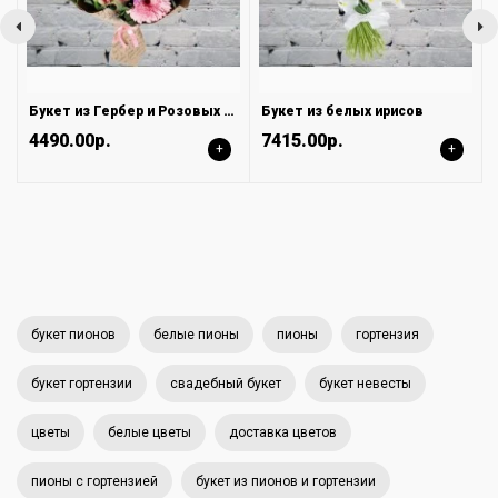
Букет из Гербер и Розовых Роз
Букет из белых ирисов
4490.00р.
7415.00р.
+
+
букет пионов
белые пионы
пионы
гортензия
букет гортензии
свадебный букет
букет невесты
цветы
белые цветы
доставка цветов
пионы с гортензией
букет из пионов и гортензии