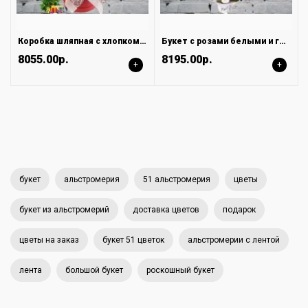
Коробка шляпная с хлопком и кустовой красной розой
Букет с розами белыми и герберой
8055.00р.
8195.00р.
+
+
букет
альстромерия
51 альстромерия
цветы
букет из альстромерий
доставка цветов
подарок
цветы на заказ
букет 51 цветок
альстромерии с лентой
лента
большой букет
роскошный букет