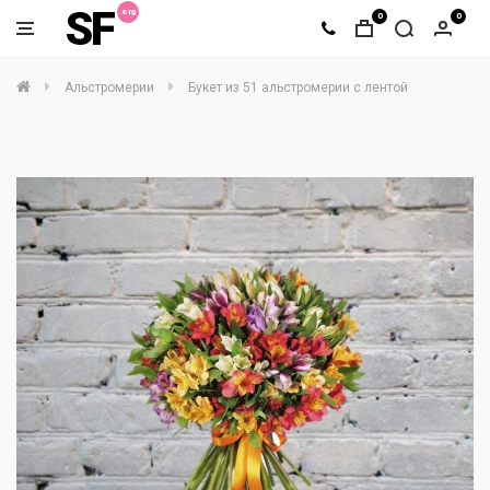
SF
0
0
Альстромерии
Букет из 51 альстромерии с лентой