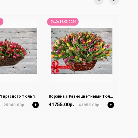
4
-0% До 16.03.2024
Корзина из 101 красного тюльпана
Корзина с Разноцветными Тюльпанами MIX
41755.00р.
25040.00р.
+
41855.00р.
+