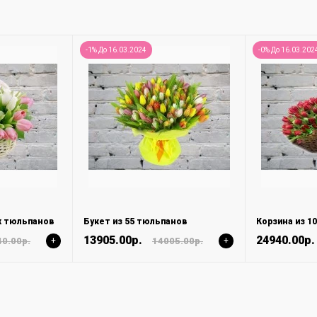
-1% До 16.03.2024
-0% До 16.03.202
х тюльпанов
Букет из 55 тюльпанов
13905.00р.
24940.00р.
0.00р.
+
14005.00р.
+