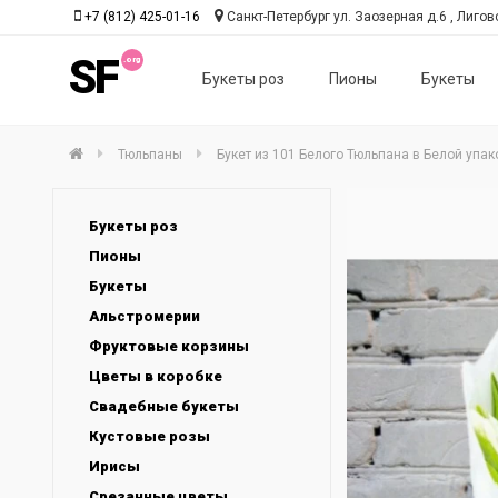
+7 (812) 425-01-16
Санкт-Петербург ул. Заозерная д.6 , Лиговс
SF
Букеты роз
Пионы
Букеты
Тюльпаны
Букет из 101 Белого Тюльпана в Белой упак
Букеты роз
Пионы
Букеты
Альстромерии
Фруктовые корзины
Цветы в коробке
Свадебные букеты
Кустовые розы
Ирисы
Срезанные цветы