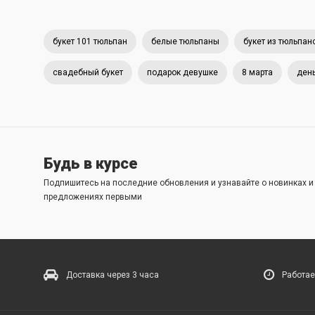
букет 101 тюльпан
белые тюльпаны
букет из тюльпан
свадебный букет
подарок девушке
8 марта
ден
Будь в курсе
Подпишитесь на последние обновления и узнавайте о новинках 
предложениях первыми
Доставка через 3 часа
Работае