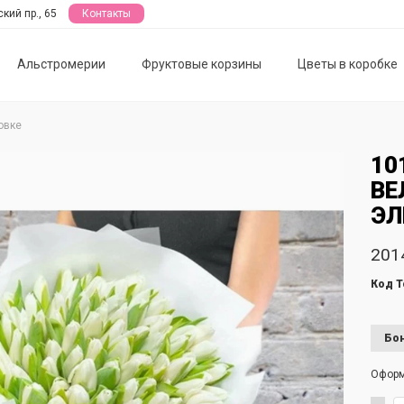
кий пр., 65
Контакты
Альстромерии
Фруктовые корзины
Цветы в коробке
овке
10
ВЕ
ЭЛ
201
Код Т
Бон
Офор