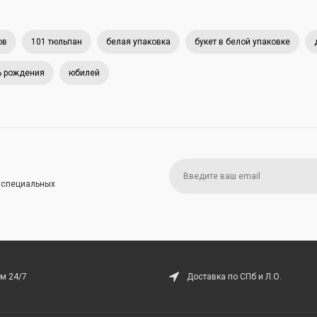
ов
101 тюльпан
белая упаковка
букет в белой упаковке
ь рождения
юбилей
и специальных
м 24/7
Доставка по СПб и Л.О.