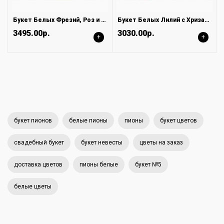
Букет Белых Фрезий, Роз и Синих Ирисов
Букет Белых Лилий с Хризантемой в Матовой упаковке
3495.00р.
3030.00р.
+
+
букет пионов
белые пионы
пионы
букет цветов
свадебный букет
букет невесты
цветы на заказ
доставка цветов
пионы белые
букет №5
белые цветы