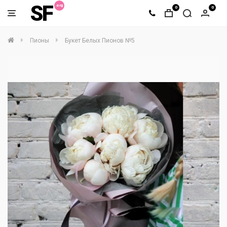
SF
0
0
Пионы
Букет Белых Пионов №5